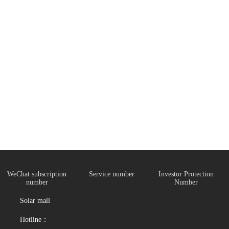
WeChat subscription
Service number
Investor Protection
number
Number
Solar mall
Hotline：