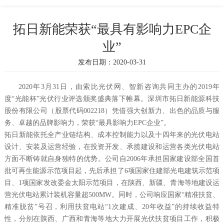
拓日新能荣获“最具有影响力EPC企
业”
发布日期：2020-03-31
2020年3月31日，由索比光伏网、智新咨询共同主办的2019年
度“光能杯”光伏行业评选颁奖盛典落下帷幕。深圳市拓日新能源科技
股份有限公司（股票代码002218）凭借强大创新力、出色的品质与服
务、卓越的品牌影响力，荣获“最具影响力EPC企业”。
拓日新能依托全产业链结构、成本控制能力以及十四年来的光伏电站
设计、安装及运营经验，在投资开发、承揽建设和运营各类光伏电站
方面不断铸就自身独特的优势。公司自2006年承担国家建设部全国首
批可再生能源示范项目起，先后承担了6项国家住建部光电建筑示范项
目、1项国家发改委金太阳示范项目，在陕西、新疆、青海等地建设运
营光伏电站累计装机容量超500MW。同时，公司响应国家“精准扶贫、
精准脱贫”号召，利用扶贫电站“1次建成、20年收益”的持续收益特
性，分别在陕西、广西和青海等地大力开展光伏扶贫项目工作，积极